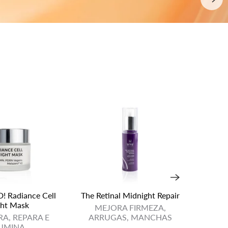
 Radiance Cell
The Retinal Midnight Repair
Bioes
ht Mask
S
MEJORA FIRMEZA,
A, REPARA E
ARRUGAS, MANCHAS
HID
LUMINA
ILUM